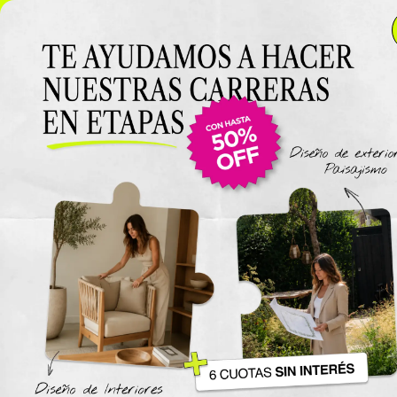
NUEVO LANZAMIENTO: Curso de Diseño de Exteriores y
Paisajismo EN VIVO 🌿 6 cuotas SIN INTERÉS 🔥
¡Conocé
el curso acá!
Viajes
The New York Design Progr
Carreras / Diplomaturas
Carrera de Diseño de Espaci
Exteriores y Paisajismo
Carrera en Diseño de Muebl
UTN
Carrera en Interiorismo UTN
Carrera de Organización y
Decoración de Eventos UTN
Cursos