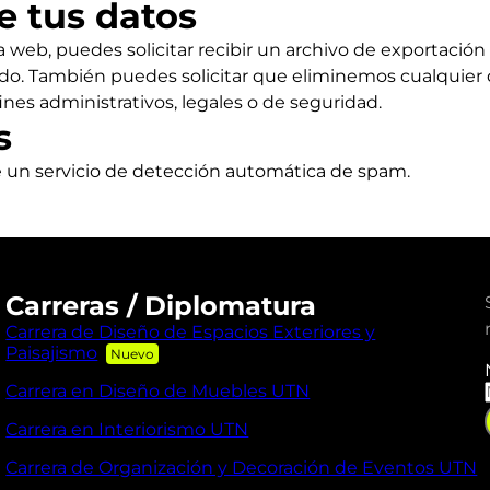
e tus datos
 web, puedes solicitar recibir un archivo de exportación
o. También puedes solicitar que eliminemos cualquier 
es administrativos, legales o de seguridad.
s
se un servicio de detección automática de spam.
Carreras / Diplomatura
Carrera de Diseño de Espacios Exteriores y
Paisajismo
Carrera en Diseño de Muebles UTN
Carrera en Interiorismo UTN
Carrera de Organización y Decoración de Eventos UTN