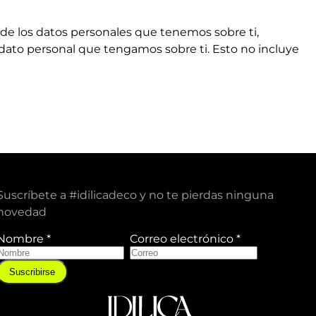
 de los datos personales que tenemos sobre ti,
dato personal que tengamos sobre ti. Esto no incluye
Suscríbete a #idilicadeco y no te pierdas ninguna
novedad
Nombre
*
Correo electrónico
*
C
o
Suscribirse
r
r
e