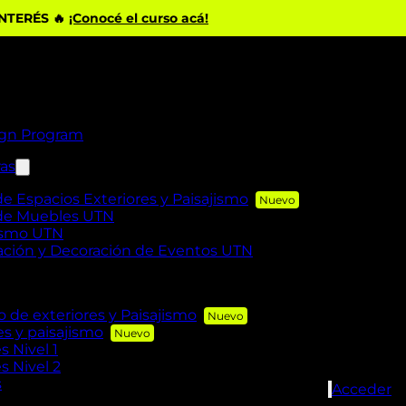
INTERÉS 🔥
¡Conocé el curso acá!
ign Program
ras
de Espacios Exteriores y Paisajismo
 de Muebles UTN
rismo UTN
zación y Decoración de Eventos UTN
de exteriores y Paisajismo
es y paisajismo
s Nivel 1
s Nivel 2
s
Acceder