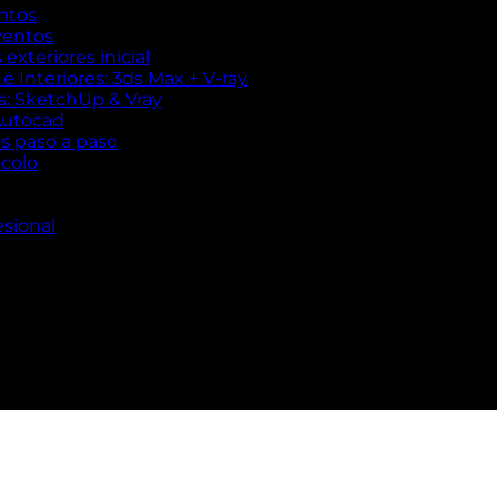
ntos
ventos
exteriores inicial
 Interiores: 3ds Max + V-ray
es: SketchUp & Vray
Autocad
es paso a paso
ocolo
esional