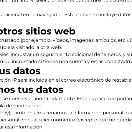
 duran un año. Si seleccionas «Recuérdarme», tu acceso p
e adicional en tu navegador. Esta cookie no incluye datos
tros sitios web
ncrustado (por ejemplo, vídeos, imágenes, artículos, etc.
biera visitado la otra web.
okies, incrustar un seguimiento adicional de terceros, y 
enido incrustado si tienes una cuenta y estás conectado 
us datos
cción IP será incluida en el correo electrónico de restabl
os tus datos
os se conservan indefinidamente. Esto es para que poda
la de moderación.
os hay), también almacenamos la información personal que
ón personal en cualquier momento (excepto que no puede
r esa información.