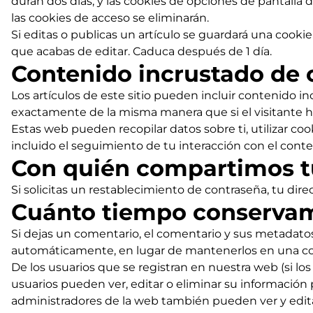
duran dos días, y las cookies de opciones de pantalla
las cookies de acceso se eliminarán.
Si editas o publicas un artículo se guardará una cooki
que acabas de editar. Caduca después de 1 día.
Contenido incrustado de o
Los artículos de este sitio pueden incluir contenido i
exactamente de la misma manera que si el visitante hu
Estas web pueden recopilar datos sobre ti, utilizar co
incluido el seguimiento de tu interacción con el cont
Con quién compartimos t
Si solicitas un restablecimiento de contraseña, tu dire
Cuánto tiempo conservam
Si dejas un comentario, el comentario y sus metadat
automáticamente, en lugar de mantenerlos en una co
De los usuarios que se registran en nuestra web (si l
usuarios pueden ver, editar o eliminar su informaci
administradores de la web también pueden ver y edita