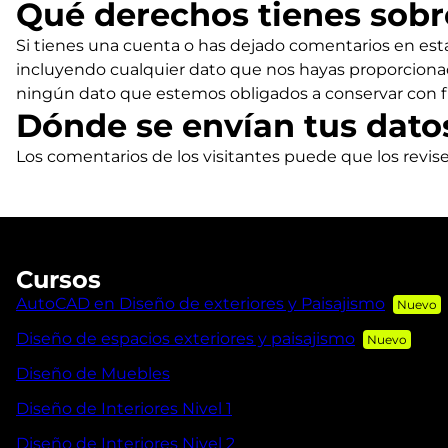
Qué derechos tienes sobr
Si tienes una cuenta o has dejado comentarios en esta
incluyendo cualquier dato que nos hayas proporcionad
ningún dato que estemos obligados a conservar con fin
Dónde se envían tus dato
Los comentarios de los visitantes puede que los revi
Cursos
AutoCAD en Diseño de exteriores y Paisajismo
Diseño de espacios exteriores y paisajismo
Diseño de Muebles
Diseño de Interiores Nivel 1
Diseño de Interiores Nivel 2