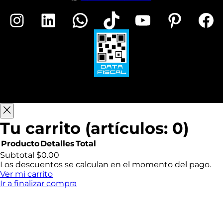
Instagram
LinkedIn
WhatsApp
TikTok
YouTube
Pinterest
Facebook
Tu carrito
(artículos: 0)
Producto
Detalles
Total
Productos
Subtotal
$0.00
Los descuentos se calculan en el momento del pago.
del
Ver mi carrito
Ir a finalizar compra
carrito