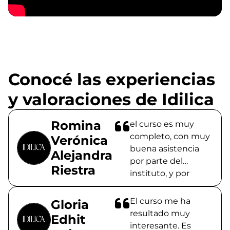
Conocé las experiencias
y valoraciones de Idilica
Romina
el curso es muy
completo, con muy
Verónica
buena asistencia
Alejandra
por parte del
Riestra
instituto, y por
sobre todo es
inspirador…dan
El curso me ha
Gloria
muchísimas ganas
resultado muy
Edhit
de seguir
interesante. Es