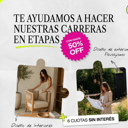
NUEVO LANZAMIENTO: Curso de Diseño de Exteriores y
Paisajismo EN VIVO 🌿 6 cuotas SIN INTERÉS 🔥
¡Conocé
el curso acá!
Viajes
The New York Design Progr
Carreras / Diplomaturas
Carrera de Diseño de Espaci
Exteriores y Paisajismo
Carrera en Diseño de Muebl
UTN
Carrera en Interiorismo UTN
Carrera de Organización y
Decoración de Eventos UTN
Cursos