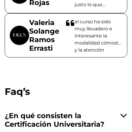
Rojas
progresando.
justo lo que
esperaba y más.
Valeria
el curso ha sido
muy llevadero e
Solange
interesante la
Ramos
modalidad cómoda
Errasti
y la atención
recibida excelente
muchas gracias
Faq’s
¿En qué consisten la
Certificación Universitaria?