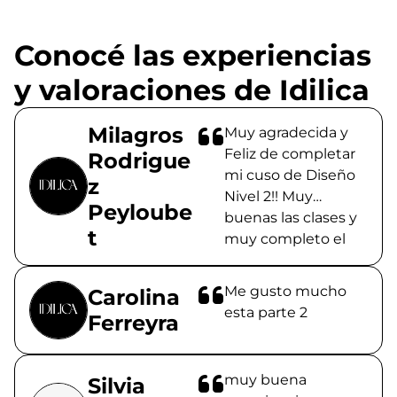
Conocé las experiencias
y valoraciones de Idilica
Milagros
Muy agradecida y
Feliz de completar
Rodrigue
mi cuso de Diseño
z
Nivel 2!! Muy
Peyloube
buenas las clases y
t
muy completo el
material de estudio.
Destaco la
Me gusto mucho
Carolina
amabilidad y
esta parte 2
Ferreyra
dedicación de las
profesoras, siempre
dispuestas a
muy buena
Silvia
consultas,