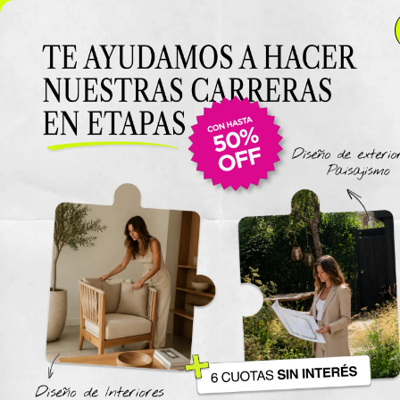
NUEVO LANZAMIENTO: Curso de Diseño de Exteriores y
Paisajismo EN VIVO 🌿 6 cuotas SIN INTERÉS 🔥
¡Conocé
el curso acá!
Viajes
The New York Design Progr
Carreras / Diplomaturas
Carrera de Diseño de Espaci
Exteriores y Paisajismo
Carrera en Diseño de Muebl
UTN
Carrera en Interiorismo UTN
Carrera de Organización y
Decoración de Eventos UTN
Cursos