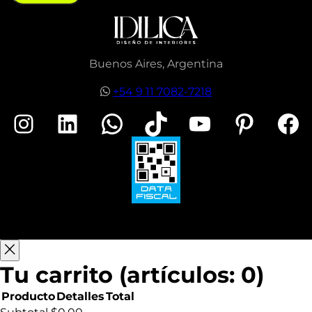
Buenos Aires, Argentina
+54 9 11 7082-7218
Instagram
LinkedIn
WhatsApp
TikTok
YouTube
Pinterest
Facebook
Tu carrito
(artículos: 0)
Producto
Detalles
Total