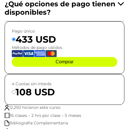
¿Qué opciones de pago tienen
disponibles?
Pago único
433 USD
Métodos de pago válidos
Comprar
4 Cuotas sin interés
108 USD
12,250 hicieron este curso
16 clases – 2 hrs por clase – 5 meses
Bibliografía Complementaria