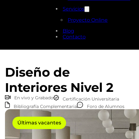
Servicios
Proyecto Online
Blog
Contacto
Diseño de
Interiores Nivel 2
En vivo y Grabado
Certificación Universitaria
Bibliografía Complementaria
Foro de Alumnos
Últimas vacantes