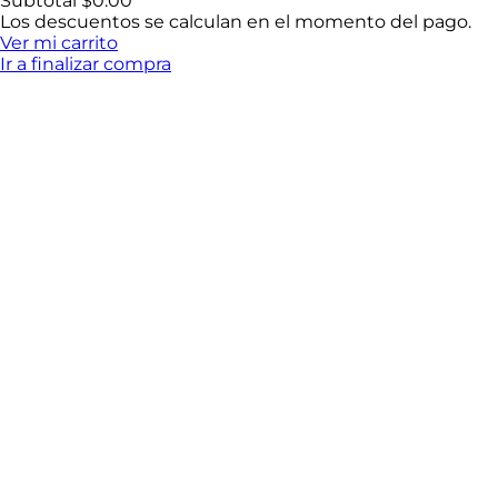
Productos
Subtotal
$0.00
Los descuentos se calculan en el momento del pago.
del
Ver mi carrito
Ir a finalizar compra
carrito