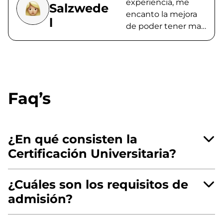
experiencia, me
Salzwede
inquietudes…
encanto la mejora
MUCHAS GRACIAS!
l
de poder tener mas
tiempo disponible
las clases. Gracias a
todos los
profesionales que
integran el equipo.
Faq’s
Sera hasta pronto
¿En qué consisten la
Certificación Universitaria?
¿Cuáles son los requisitos de
admisión?