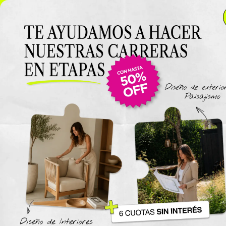
NUEVO LANZAMIENTO: Curso de Diseño de Exteriores y
Paisajismo EN VIVO 🌿 6 cuotas SIN INTERÉS 🔥
¡Conocé
el curso acá!
Viajes
The New York Design Progr
Carreras / Diplomaturas
Carrera de Diseño de Espaci
Exteriores y Paisajismo
Carrera en Diseño de Muebl
UTN
Carrera en Interiorismo UTN
Carrera de Organización y
Decoración de Eventos UTN
Cursos