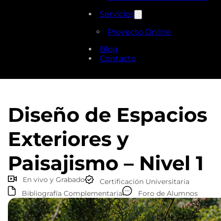
Servicios
Proyecto Online
Blog
Contacto
Diseño de Espacios
Exteriores y
Paisajismo – Nivel 1
En vivo y Grabado
Certificación Universitaria
Bibliografía Complementaria
Foro de Alumnos