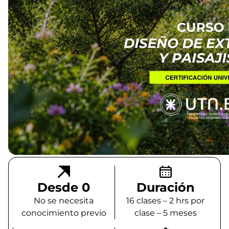
Desde 0
Duración
No se necesita
16 clases – 2 hrs por
conocimiento previo
clase – 5 meses