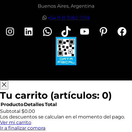
Buenos Aires, Argentina
+54 9 11 7082-7218
Instagram
LinkedIn
WhatsApp
TikTok
YouTube
Pinterest
Facebook
Tu carrito
(artículos: 0)
Producto
Detalles
Total
Productos
Subtotal
$0.00
Los descuentos se calculan en el momento del pago.
del
Ver mi carrito
Ir a finalizar compra