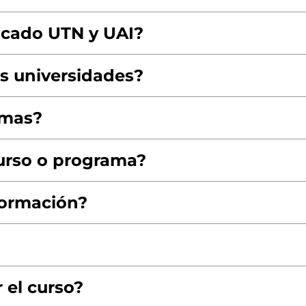
ficado UTN y UAI?
s universidades?
amas?
urso o programa?
formación?
r el curso?