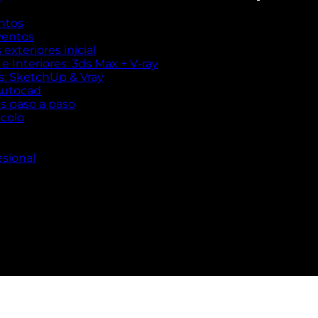
ntos
ventos
exteriores inicial
 Interiores: 3ds Max + V-ray
es: SketchUp & Vray
Autocad
es paso a paso
ocolo
esional