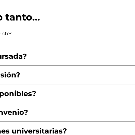
o tanto…
entes
ursada?
isión?
ponibles?
nvenio?
es universitarias?