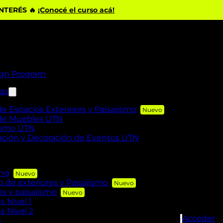
INTERÉS 🔥
¡Conocé el curso acá!
ign Program
ras
de Espacios Exteriores y Paisajismo
 de Muebles UTN
rismo UTN
zación y Decoración de Eventos UTN
ing
de exteriores y Paisajismo
es y paisajismo
s Nivel 1
s Nivel 2
Acceder
s