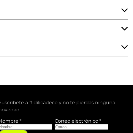
Suscríbete a #idilicadeco y no te pierdas ninguna
novedad
Nombre
*
Correo electrónico
*
C
o