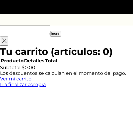
o
m
b
r
e
Insert
Tu carrito
(artículos: 0)
Producto
Detalles
Total
Productos
Subtotal
$0.00
Los descuentos se calculan en el momento del pago.
del
Ver mi carrito
Ir a finalizar compra
carrito