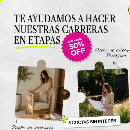
NUEVO LANZAMIENTO: Curso de Diseño de Exteriores y
Paisajismo EN VIVO 🌿 6 cuotas SIN INTERÉS 🔥
¡Conocé
el curso acá!
Viajes
The New York Design Progr
Carreras / Diplomaturas
Carrera de Diseño de Espaci
Exteriores y Paisajismo
Carrera en Diseño de Muebl
UTN
Carrera en Interiorismo UTN
Carrera de Organización y
Decoración de Eventos UTN
Cursos