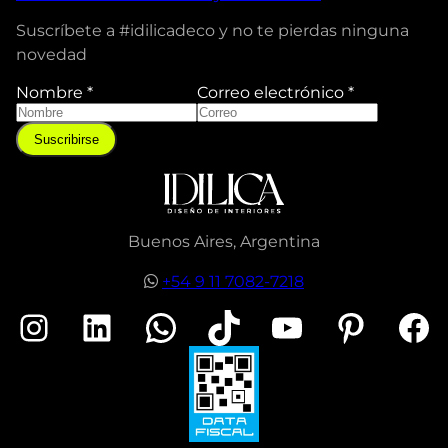
Suscríbete a #idilicadeco y no te pierdas ninguna
novedad
Nombre
*
Correo electrónico
*
C
o
Suscribirse
r
r
e
o
e
Buenos Aires, Argentina
l
e
+54 9 11 7082-7218
c
t
Instagram
LinkedIn
WhatsApp
TikTok
YouTube
Pinterest
Facebook
r
ó
n
i
c
o
N