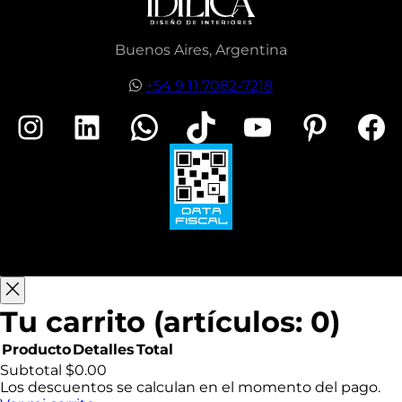
Buenos Aires, Argentina
+54 9 11 7082-7218
Instagram
LinkedIn
WhatsApp
TikTok
YouTube
Pinterest
Facebook
Tu carrito
(artículos: 0)
Producto
Detalles
Total
Productos
Subtotal
$0.00
Los descuentos se calculan en el momento del pago.