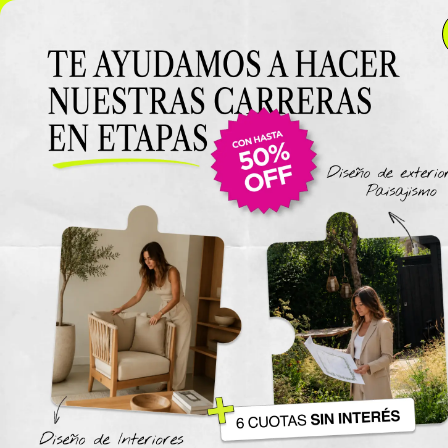
NUEVO LANZAMIENTO: Curso de Diseño de Exteriores y
Paisajismo EN VIVO 🌿 6 cuotas SIN INTERÉS 🔥
¡Conocé
el curso acá!
Viajes
The New York Design Progr
Carreras / Diplomaturas
Carrera de Diseño de Espaci
Exteriores y Paisajismo
Carrera en Diseño de Muebl
UTN
Carrera en Interiorismo UTN
Carrera de Organización y
Decoración de Eventos UTN
Cursos