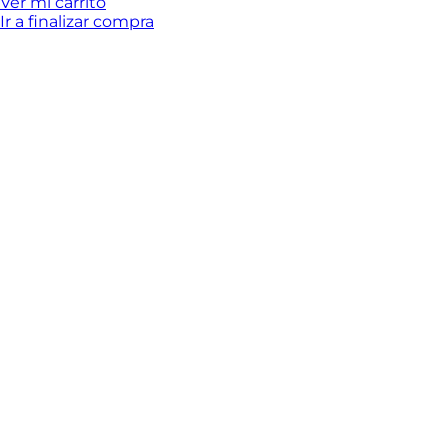
del
Ver mi carrito
Ir a finalizar compra
carrito