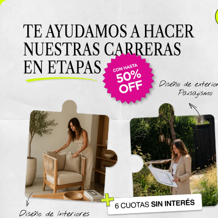
NUEVO LANZAMIENTO: Curso de Diseño de Exteriores y
Paisajismo EN VIVO 🌿 6 cuotas SIN INTERÉS 🔥
¡Conocé
el curso acá!
Viajes
The New York Design Progr
Carreras / Diplomaturas
Carrera de Diseño de Espaci
Exteriores y Paisajismo
Carrera en Diseño de Muebl
UTN
Carrera en Interiorismo UTN
Carrera de Organización y
Decoración de Eventos UTN
Cursos