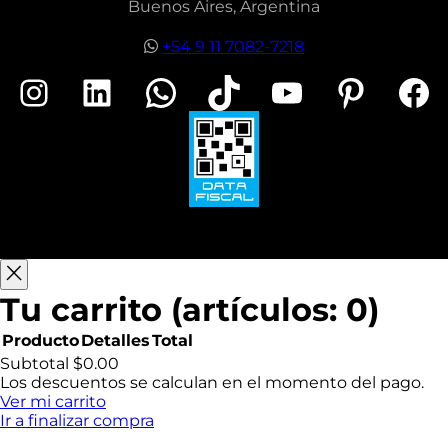
Buenos Aires, Argentina
+54 9 11 7082-7218
Instagram
LinkedIn
WhatsApp
TikTok
YouTube
Pinterest
Facebook
Tu carrito
(artículos: 0)
Producto
Detalles
Total
Productos
Subtotal
$0.00
Los descuentos se calculan en el momento del pago.
del
Ver mi carrito
Ir a finalizar compra