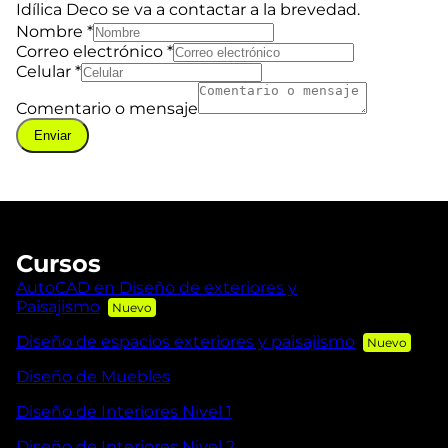
Idílica Deco se va a contactar a la brevedad.
Nombre
*
Correo electrónico
*
Celular
*
Comentario o mensaje
Enviar
Cursos
AutoCAD en Diseño de exteriores y
Paisajismo
Diseño de espacios exteriores y paisajismo
Diseño de Muebles
Diseño de Interiores Nivel 1
Diseño de Interiores Nivel 2