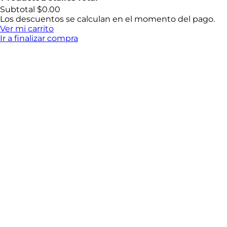
Productos
Subtotal
$0.00
Los descuentos se calculan en el momento del pago.
del
Ver mi carrito
Ir a finalizar compra
carrito