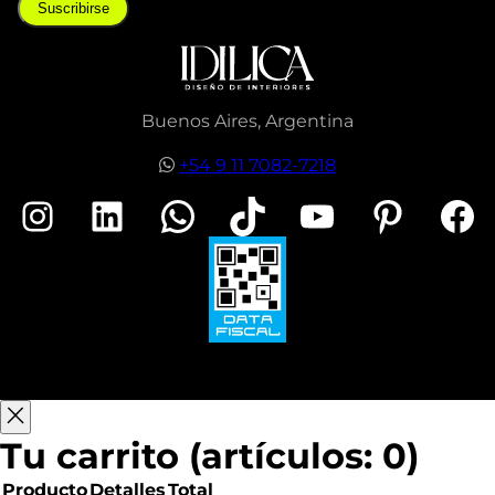
Suscribirse
Buenos Aires, Argentina
+54 9 11 7082-7218
Instagram
LinkedIn
WhatsApp
TikTok
YouTube
Pinterest
Facebook
Tu carrito
(artículos: 0)
Producto
Detalles
Total