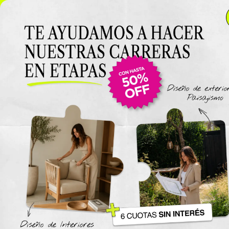
NUEVO LANZAMIENTO: Curso de Diseño de Exteriores y
Paisajismo EN VIVO 🌿 6 cuotas SIN INTERÉS 🔥
¡Conocé
el curso acá!
Viajes
The New York Design Progr
Carreras / Diplomaturas
Carrera de Diseño de Espaci
Exteriores y Paisajismo
Carrera en Diseño de Muebl
UTN
Carrera en Interiorismo UTN
Carrera de Organización y
Decoración de Eventos UTN
Cursos