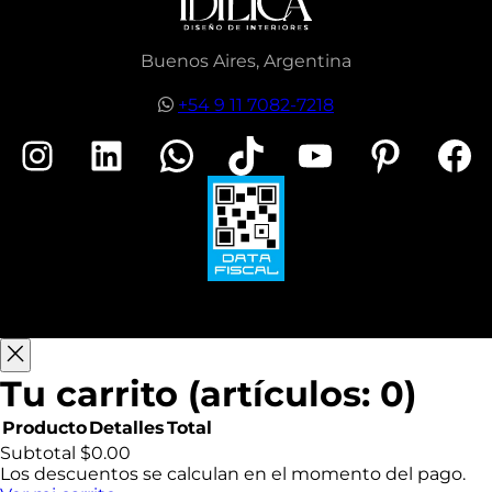
Buenos Aires, Argentina
+54 9 11 7082-7218
Instagram
LinkedIn
WhatsApp
TikTok
YouTube
Pinterest
Facebook
Tu carrito
(artículos: 0)
Producto
Detalles
Total
Productos
Subtotal
$0.00
Los descuentos se calculan en el momento del pago.