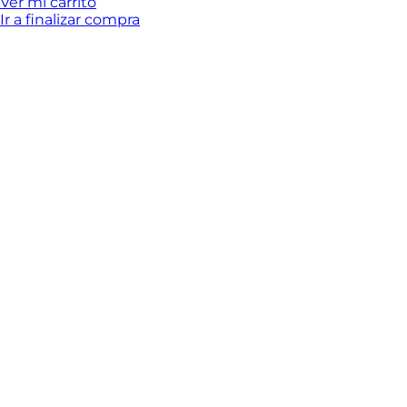
del
Ver mi carrito
Ir a finalizar compra
carrito