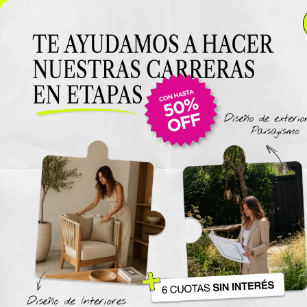
NUEVO LANZAMIENTO: Curso de Diseño de Exteriores y
Paisajismo EN VIVO 🌿 6 cuotas SIN INTERÉS 🔥
¡Conocé
el curso acá!
Viajes
The New York Design Progr
Carreras / Diplomaturas
Carrera de Diseño de Espaci
Exteriores y Paisajismo
Carrera en Diseño de Muebl
UTN
Carrera en Interiorismo UTN
Carrera de Organización y
Decoración de Eventos UTN
Cursos