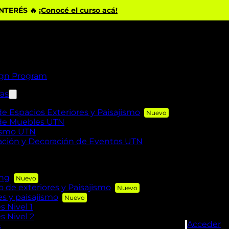
INTERÉS 🔥
¡Conocé el curso acá!
ign Program
ras
de Espacios Exteriores y Paisajismo
 de Muebles UTN
rismo UTN
zación y Decoración de Eventos UTN
ing
de exteriores y Paisajismo
es y paisajismo
s Nivel 1
s Nivel 2
Acceder
s