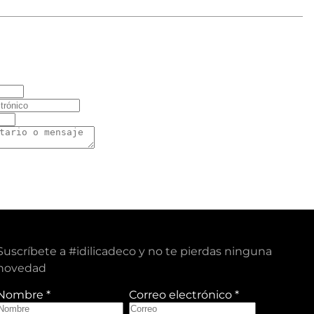
Suscríbete a #idilicadeco y no te pierdas ninguna
novedad
Nombre
*
Correo electrónico
*