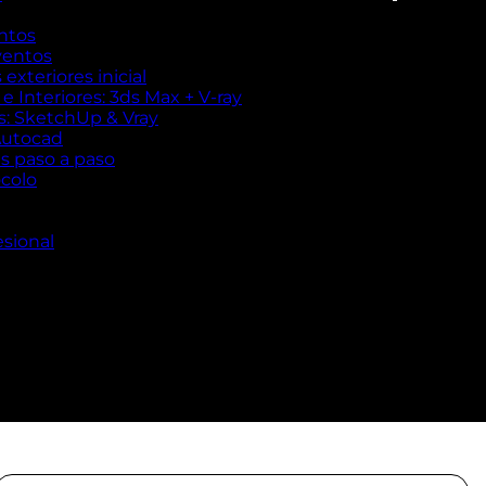
ntos
ventos
exteriores inicial
 Interiores: 3ds Max + V-ray
es: SketchUp & Vray
Autocad
es paso a paso
ocolo
esional