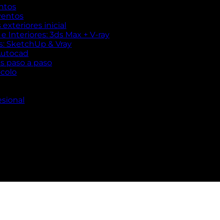
ntos
ventos
exteriores inicial
 Interiores: 3ds Max + V-ray
es: SketchUp & Vray
Autocad
es paso a paso
ocolo
esional