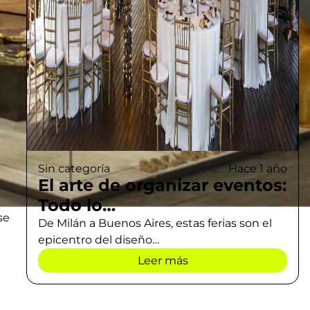
Sin categoría
Hace 1 año
El arte de organizar eventos:
Todo lo…
se
De Milán a Buenos Aires, estas ferias son el
epicentro del diseño…
Leer más