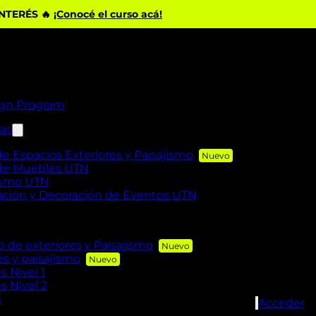
INTERÉS 🔥
¡Conocé el curso acá!
ign Program
ras
de Espacios Exteriores y Paisajismo
 de Muebles UTN
rismo UTN
zación y Decoración de Eventos UTN
de exteriores y Paisajismo
es y paisajismo
s Nivel 1
s Nivel 2
s
Acceder