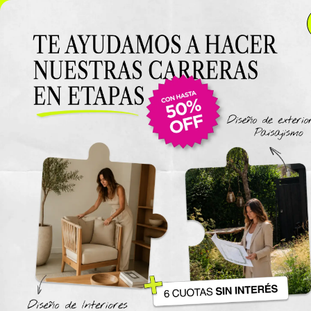
NUEVO LANZAMIENTO: Curso de Diseño de Exteriores y
Paisajismo EN VIVO 🌿 6 cuotas SIN INTERÉS 🔥
¡Conocé
el curso acá!
Viajes
The New York Design Progr
Carreras / Diplomaturas
Carrera de Diseño de Espaci
Exteriores y Paisajismo
Carrera en Diseño de Muebl
UTN
Carrera en Interiorismo UTN
Carrera de Organización y
Decoración de Eventos UTN
Cursos