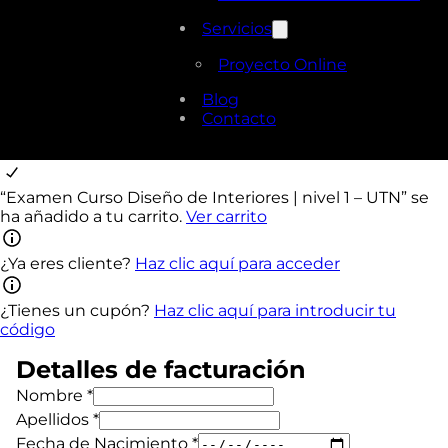
Servicios
Proyecto Online
Blog
Contacto
“Examen Curso Diseño de Interiores | nivel 1 – UTN” se
ha añadido a tu carrito.
Ver carrito
¿Ya eres cliente?
Haz clic aquí para acceder
¿Tienes un cupón?
Haz clic aquí para introducir tu
código
Detalles de facturación
Nombre
*
Apellidos
*
Fecha de Nacimiento
*