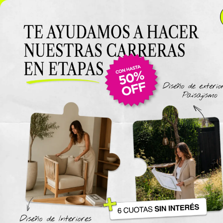
NUEVO LANZAMIENTO: Curso de Diseño de Exteriores y
Paisajismo EN VIVO 🌿 6 cuotas SIN INTERÉS 🔥
¡Conocé
el curso acá!
Viajes
The New York Design Progr
Carreras / Diplomaturas
Carrera de Diseño de Espaci
Exteriores y Paisajismo
Carrera en Diseño de Muebl
UTN
Carrera en Interiorismo UTN
Carrera de Organización y
Decoración de Eventos UTN
Cursos