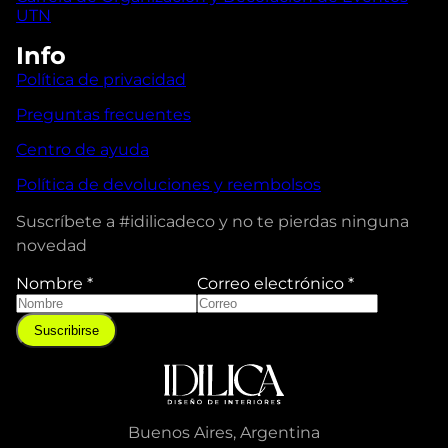
UTN
Info
Política de privacidad
Preguntas frecuentes
Centro de ayuda
Política de devoluciones y reembolsos
Suscríbete a #idilicadeco y no te pierdas ninguna
novedad
Nombre
*
Correo electrónico
*
N
o
Suscribirse
m
b
r
e
C
Buenos Aires, Argentina
o