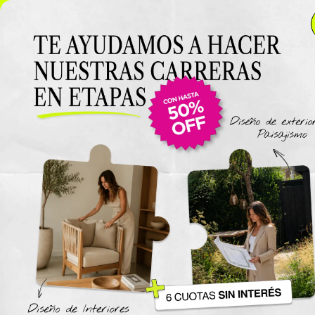
NUEVO LANZAMIENTO: Curso de Diseño de Exteriores y
Paisajismo EN VIVO 🌿 6 cuotas SIN INTERÉS 🔥
¡Conocé
el curso acá!
Viajes
The New York Design Progr
Carreras / Diplomaturas
Carrera de Diseño de Espaci
Exteriores y Paisajismo
Carrera en Diseño de Muebl
UTN
Carrera en Interiorismo UTN
Carrera de Organización y
Decoración de Eventos UTN
Cursos