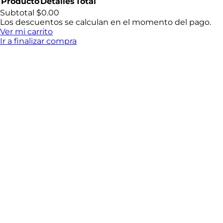
Producto
Detalles
Total
Productos
Subtotal
$0.00
Los descuentos se calculan en el momento del pago.
del
Ver mi carrito
Ir a finalizar compra
carrito