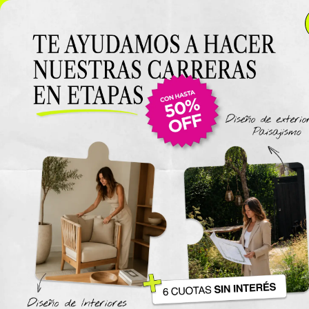
NUEVO LANZAMIENTO: Curso de Diseño de Exteriores y
Paisajismo EN VIVO 🌿 6 cuotas SIN INTERÉS 🔥
¡Conocé
el curso acá!
Viajes
The New York Design Progr
Carreras / Diplomaturas
Carrera de Diseño de Espaci
Exteriores y Paisajismo
Carrera en Diseño de Muebl
UTN
Carrera en Interiorismo UTN
Carrera de Organización y
Decoración de Eventos UTN
Cursos