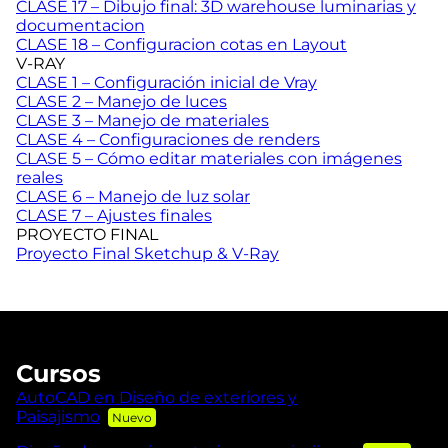
CLASE 17 – Dibujo final: 3D warehouse luminarias y
documentacion
CLASE 18 – Configuracion cotas en Layout
V-RAY
CLASE 1 – Configuración inicial de Vray
CLASE 2 – Manejo de luces
CLASE 3 – Manejo de materiales
CLASE 4 – Configuraciones de renders
CLASE 5 – Cómo editar materiales con imágenes
reales
CLASE 6 – Manejo de luz solar
CLASE 7 – Ajustes finales
PROYECTO FINAL
Proyecto Final Sketchup & V-Ray
Cursos
AutoCAD en Diseño de exteriores y
Paisajismo