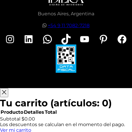
o
N
Buenos Aires, Argentina
o
m
+54 9 11 7082-7218
b
r
Instagram
LinkedIn
WhatsApp
TikTok
YouTube
Pinterest
Facebook
e
e
l
e
c
t
r
ó
n
i
c
o
Tu carrito
(artículos: 0)
Producto
Detalles
Total
Productos
Subtotal
$0.00
Los descuentos se calculan en el momento del pago.
Ver mi carrito