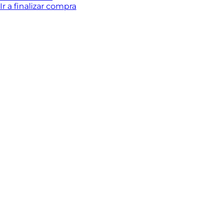
del
Ir a finalizar compra
carrito