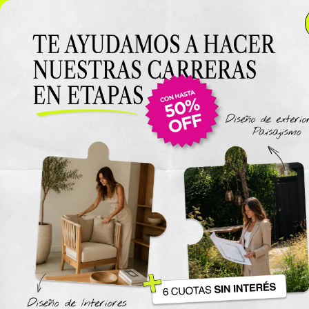
NUEVO LANZAMIENTO: Curso de Diseño de Exteriores y
Paisajismo EN VIVO 🌿 6 cuotas SIN INTERÉS 🔥
¡Conocé
el curso acá!
Viajes
The New York Design Progr
Carreras / Diplomaturas
Carrera de Diseño de Espaci
Exteriores y Paisajismo
Carrera en Diseño de Muebl
UTN
Carrera en Interiorismo UTN
Carrera de Organización y
Decoración de Eventos UTN
Cursos