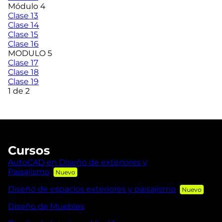
Módulo 4
Clase 13
Clase 14
Clase 15
Clase 16
MODULO 5
Clase 17
Clase 18
Clase 19
1 de 2
Cursos
AutoCAD en Diseño de exteriores y
Paisajismo
Diseño de espacios exteriores y paisajismo
Diseño de Muebles