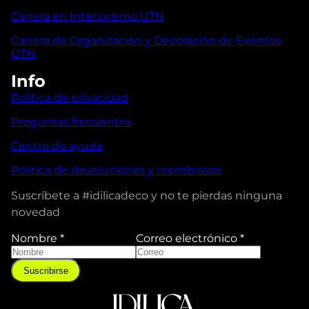
Carrera en Interiorismo UTN
Carrera de Organización y Decoración de Eventos
UTN
Info
Política de privacidad
Preguntas frecuentes
Centro de ayuda
Política de devoluciones y reembolsos
Suscríbete a #idilicadeco y no te pierdas ninguna
novedad
Nombre
*
Correo electrónico
*
C
o
Suscribirse
r
r
e