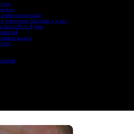
ntos
ventos
exteriores inicial
 Interiores: 3ds Max + V-ray
es: SketchUp & Vray
Autocad
es paso a paso
ocolo
esional