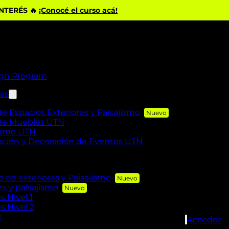
INTERÉS 🔥
¡Conocé el curso acá!
ign Program
ras
de Espacios Exteriores y Paisajismo
 de Muebles UTN
rismo UTN
zación y Decoración de Eventos UTN
de exteriores y Paisajismo
es y paisajismo
s Nivel 1
s Nivel 2
s
Acceder