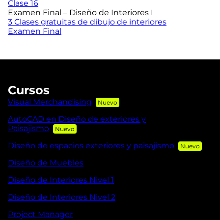
Clase 16
Examen Final – Diseño de Interiores I
3 Clases gratuitas de dibujo de interiores
Examen Final
Cursos
Visual Merchandising
AutoCAD en Diseño de exteriores y
Paisajismo
Diseño de espacios exteriores y paisajismo
Diseño de Muebles
Diseño de Interiores Nivel 1
Diseño de Interiores Nivel 2
Project Manager