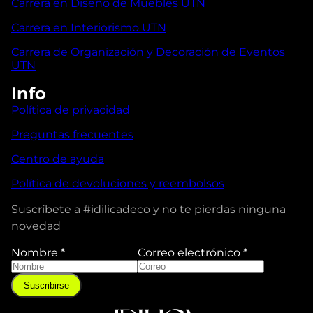
Carrera en Diseño de Muebles UTN
Carrera en Interiorismo UTN
Carrera de Organización y Decoración de Eventos
UTN
Info
Política de privacidad
Preguntas frecuentes
Centro de ayuda
Política de devoluciones y reembolsos
Suscríbete a #idilicadeco y no te pierdas ninguna
novedad
Nombre
*
Correo electrónico
*
N
o
Suscribirse
m
b