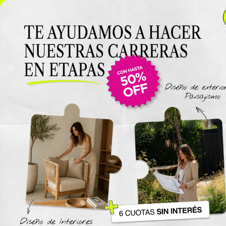
NUEVO LANZAMIENTO: Curso de Diseño de Exteriores y
Paisajismo EN VIVO 🌿 6 cuotas SIN INTERÉS 🔥
¡Conocé
el curso acá!
Viajes
The New York Design Progr
Carreras / Diplomaturas
Carrera de Diseño de Espaci
Exteriores y Paisajismo
Carrera en Diseño de Muebl
UTN
Carrera en Interiorismo UTN
Carrera de Organización y
Decoración de Eventos UTN
Cursos