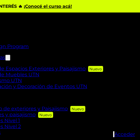
INTERÉS 🔥
¡Conocé el curso acá!
ign Program
ras
de Espacios Exteriores y Paisajismo
 de Muebles UTN
rismo UTN
zación y Decoración de Eventos UTN
de exteriores y Paisajismo
es y paisajismo
s Nivel 1
s Nivel 2
s
Acceder