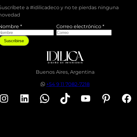
Suscríbete a #idilicadeco y no te pierdas ninguna
novedad
Nombre
*
Correo electrónico
*
C
o
Suscribirse
r
r
e
o
e
Buenos Aires, Argentina
e
+54 9 11 7082-7218
c
t
nstagram
LinkedIn
WhatsApp
TikTok
YouTube
Pinterest
Facebook
r
ó
n
c
o
N
o