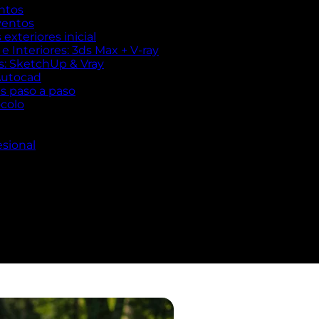
ntos
ventos
exteriores inicial
 Interiores: 3ds Max + V-ray
es: SketchUp & Vray
Autocad
es paso a paso
ocolo
esional