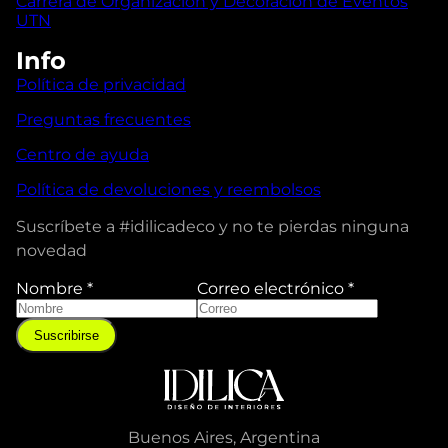
Carrera de Organización y Decoración de Eventos
UTN
Info
Política de privacidad
Preguntas frecuentes
Centro de ayuda
Política de devoluciones y reembolsos
Suscríbete a #idilicadeco y no te pierdas ninguna
novedad
Nombre
*
Correo electrónico
*
C
o
Suscribirse
r
r
e
o
N
Buenos Aires, Argentina
o