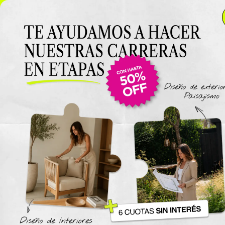
NUEVO LANZAMIENTO: Curso de Diseño de Exteriores y
Paisajismo EN VIVO 🌿 6 cuotas SIN INTERÉS 🔥
¡Conocé
el curso acá!
Viajes
The New York Design Progr
Carreras / Diplomaturas
Carrera de Diseño de Espaci
Exteriores y Paisajismo
Carrera en Diseño de Muebl
UTN
Carrera en Interiorismo UTN
Carrera de Organización y
Decoración de Eventos UTN
Cursos