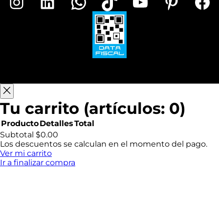
Instagram
LinkedIn
WhatsApp
TikTok
YouTube
Pinterest
Facebook
o
m
b
r
e
C
o
r
r
e
o
Tu carrito
(artículos: 0)
Producto
Detalles
Total
Productos
Subtotal
$0.00
Los descuentos se calculan en el momento del pago.
del
Ver mi carrito
Ir a finalizar compra
carrito