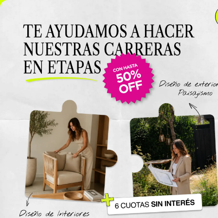
NUEVO LANZAMIENTO: Curso de Diseño de Exteriores y
Paisajismo EN VIVO 🌿 6 cuotas SIN INTERÉS 🔥
¡Conocé
el curso acá!
Viajes
The New York Design Progr
Carreras / Diplomaturas
Carrera de Diseño de Espaci
Exteriores y Paisajismo
Carrera en Diseño de Muebl
UTN
Carrera en Interiorismo UTN
Carrera de Organización y
Decoración de Eventos UTN
Cursos