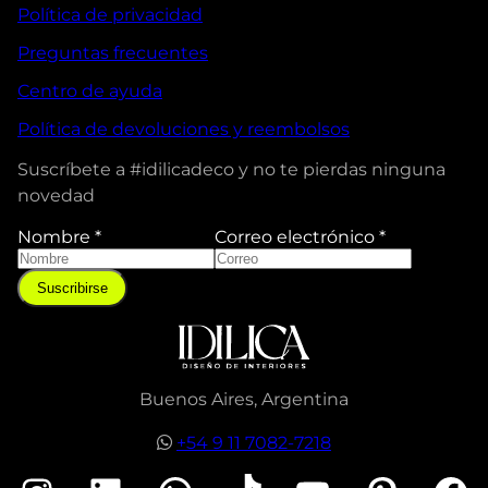
Política de privacidad
Preguntas frecuentes
Centro de ayuda
Política de devoluciones y reembolsos
Suscríbete a #idilicadeco y no te pierdas ninguna
novedad
Nombre
*
Correo electrónico
*
e
l
Suscribirse
e
c
t
r
ó
Buenos Aires, Argentina
n
i
+54 9 11 7082-7218
c
o
N