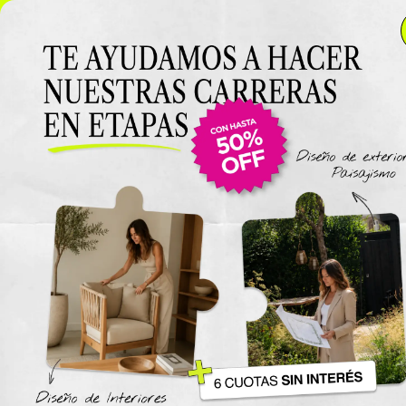
NUEVO LANZAMIENTO: Curso de Diseño de Exteriores y
Paisajismo EN VIVO 🌿 6 cuotas SIN INTERÉS 🔥
¡Conocé
el curso acá!
Viajes
The New York Design Progr
Carreras / Diplomaturas
Carrera de Diseño de Espaci
Exteriores y Paisajismo
Carrera en Diseño de Muebl
UTN
Carrera en Interiorismo UTN
Carrera de Organización y
Decoración de Eventos UTN
Cursos