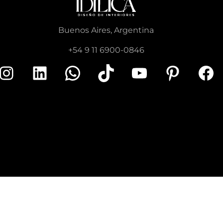
Buenos Aires, Argentina
+54 9 11 6900-0846
nstagram
LinkedIn
WhatsApp
TikTok
YouTube
Pinterest
Facebook