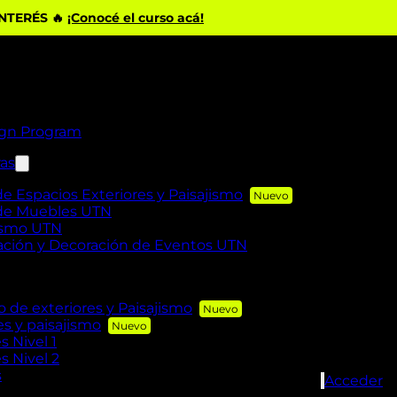
INTERÉS 🔥
¡Conocé el curso acá!
ign Program
ras
de Espacios Exteriores y Paisajismo
 de Muebles UTN
rismo UTN
zación y Decoración de Eventos UTN
de exteriores y Paisajismo
es y paisajismo
s Nivel 1
s Nivel 2
s
Acceder