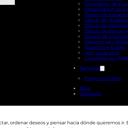
Decoración de Eve
Organización de E
Diseño de espacios 
Dibujo de Muebles e
Dibujo de interior
Dibujo de planos: 
Diseño de interior
Ceremonial y Prot
Nuestros e-books
Test Vocacional
Convertite en Prof
Servicios
Proyecto Online
Blog
Contacto
r, ordenar deseos y pensar hacia dónde queremos ir. En