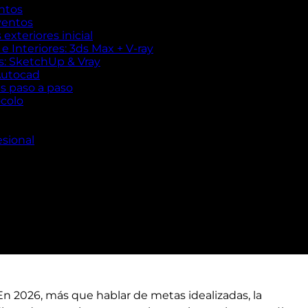
ntos
ventos
exteriores inicial
 Interiores: 3ds Max + V-ray
es: SketchUp & Vray
Autocad
es paso a paso
ocolo
esional
 2026, más que hablar de metas idealizadas, la