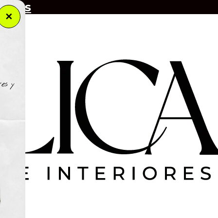
riores
✕