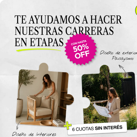
Anterior Clase
Proyecto Final
Para subir tu proyecto final, comprimí tus archivos en
un
.zip
para poder adjuntarlo.