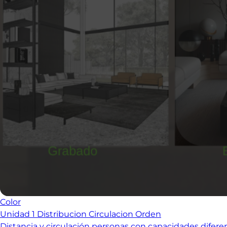
Color
Unidad 1 Distribucion Circulacion Orden
Distancia y circulación personas con capacidades difere