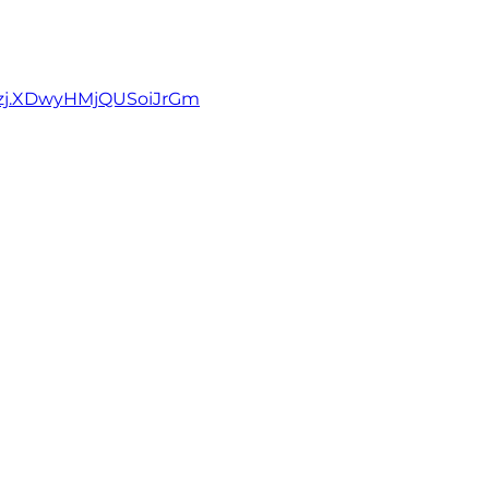
4zj.XDwyHMjQUSoiJrGm