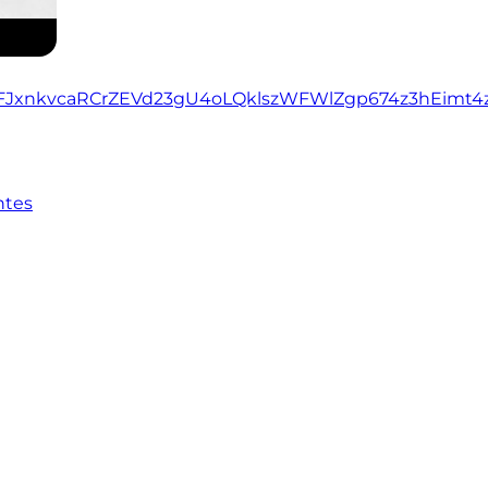
K877FJxnkvcaRCrZEVd23gU4oLQklszWFWlZgp674z3hEimt
ntes